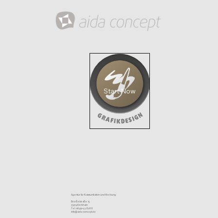
Start Now
Agentur für Kommunikation und Werbung
Brießelstraße 19
35274 Kirchhain
Tel. 06422-938288
info@aida-concept.de